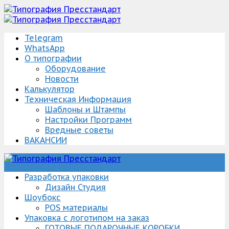
Telegram
WhatsApp
О типографии
Оборудование
Новости
Калькулятор
Техническая Информация
Шаблоны и Штампы
Настройки Программ
Вредные советы
ВАКАНСИИ
Упаковка Изготовление/разработка
Типография Пресстандарт
Разработка упаковки
Дизайн Студия
Шоубокс
POS материалы
Упаковка с логотипом на заказ
ГОТОВЫЕ ПОДАРОЧНЫЕ КОРОБКИ