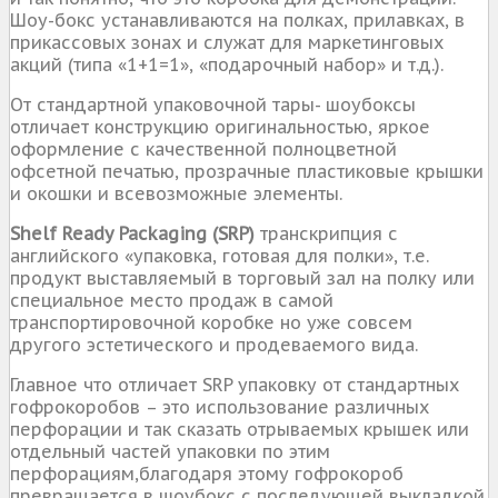
Шоу-бокс устанавливаются на полках, прилавках, в
прикассовых зонах и служат для маркетинговых
акций (типа «1+1=1», «подарочный набор» и т.д.).
От стандартной упаковочной тары- шоубоксы
отличает конструкцию оригинальностью, яркое
оформление с качественной полноцветной
офсетной печатью, прозрачные пластиковые крышки
и окошки и всевозможные элементы.
Shelf Ready Packaging (SRP)
транскрипция с
английского «упаковка, готовая для полки», т.е.
продукт выставляемый в торговый зал на полку или
специальное место продаж в самой
транспортировочной коробке но уже совсем
другого эстетического и продеваемого вида.
Главное что отличает SRP упаковку от стандартных
гофрокоробов – это использование различных
перфорации и так сказать отрываемых крышек или
отдельный частей упаковки по этим
перфорациям,благодаря этому гофрокороб
превращается в шоубокс с последующей выкладкой